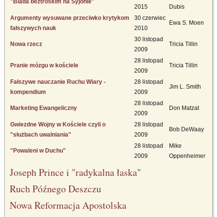
"Biada beztroskim na Syjonie"
2015
Dubis
Argumenty wysuwane przeciwko krytykom
30 czerwiec
Ewa S. Moen
fałszywych nauk
2010
30 listopad
Nowa rzecz
Tricia Tillin
2009
28 listopad
Pranie mózgu w kościele
Tricia Tillin
2009
Fałszywe nauczanie Ruchu Wiary -
28 listopad
Jim L. Smith
kompendium
2009
28 listopad
Marketing Ewangeliczny
Don Matzat
2009
Gwiezdne Wojny w Kościele czyli o
28 listopad
Bob DeWaay
"służbach uwalniania"
2009
28 listopad
Mike
"Powaleni w Duchu"
2009
Oppenheimer
Joseph Prince i "radykalna łaska"
Ruch Późnego Deszczu
Nowa Reformacja Apostolska